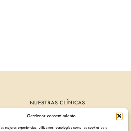
NUESTRAS CLÍNICAS
CLÍNICA ADNA MADRID
Gestionar consentimiento
C. de Rodríguez San Pedro, 32
911276171
 las mejores experiencias, utilizamos tecnologías como las cookies para