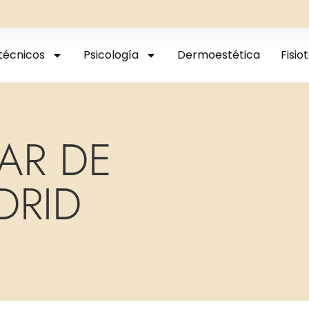
técnicos
Psicología
Dermoestética
Fisio
AR DE
DRID