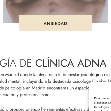
ANSIEDAD
OGÍA DE
CLÍNICA ADNA
 Madrid donde la atención a tu bienestar psicológico es n
d mental, incluyendo a la destacada psicóloga Elisabet Díaz
 de psicología en Madrid encontraras un espacio de compr
icación y profesionalismo.
Para ofrecer
almacenar y/o
tecnologías 
n, proporcionando herramientas efectivas y de apoyo consta