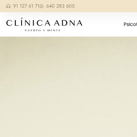
91 127 61 71
640 283 605
Psico