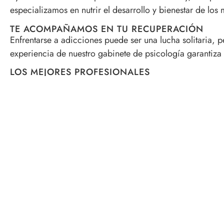
especializamos en nutrir el desarrollo y bienestar de lo
TE ACOMPAÑAMOS EN TU RECUPERACIÓN
Enfrentarse a adicciones puede ser una lucha solitaria,
experiencia de nuestro gabinete de psicología garantiza
LOS MEJORES PROFESIONALES
Elisabet Díaz Nieto junto con nuestro equipo en Madrid
proporcionarte el soporte que necesitas para superar los 
Si sientes que necesitas ayuda o apoyo, por favor, no du
avanzar hacia una vida más equilibrada y satisfactoria.
psicológica en Madrid.