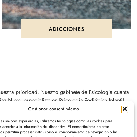
ADICCIONES
uestra prioridad. Nuestro gabinete de Psicología cuenta
 Nieto, especialista en Psicología Pediátrica Infantil,
ensión y acompañamiento, donde los principales
Gestionar consentimiento
 las mejores experiencias, utilizamos tecnologías como las cookies para
 acceder a la información del dispositivo. El consentimiento de estas
nos permitirá procesar datos como el comportamiento de navegación o las
nte. En el área de Psicología Infantil, nos