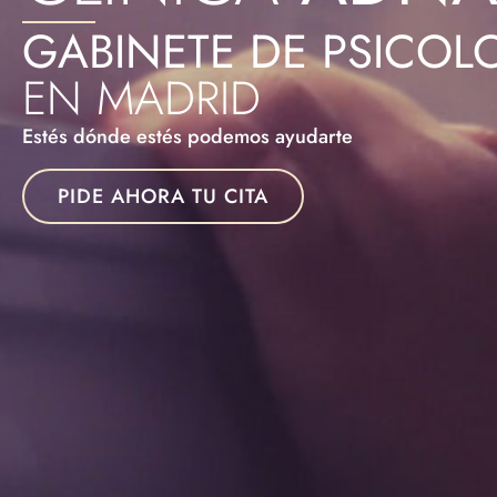
GABINETE DE PSICOL
EN MADRID
Estés dónde estés podemos ayudarte
PIDE AHORA TU CITA