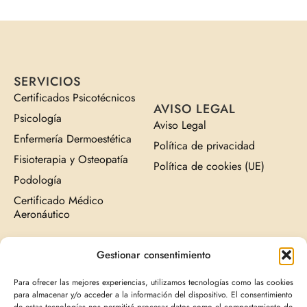
SERVICIOS
Certificados Psicotécnicos
AVISO LEGAL
Psicología
Aviso Legal
Enfermería Dermoestética
Política de privacidad
Fisioterapia y Osteopatía
Política de cookies (UE)
Podología
Certificado Médico
Aeronáutico
Gestionar consentimiento
NUESTRAS CLÍNICAS
CLÍNICA ADNA
BOADILLA
CLÍNICA ADNA
Para ofrecer las mejores experiencias, utilizamos tecnologías como las cookies
Av. Infante Don Luis, 14
MADRID
para almacenar y/o acceder a la información del dispositivo. El consentimiento
640606122
C. de Rodríguez San